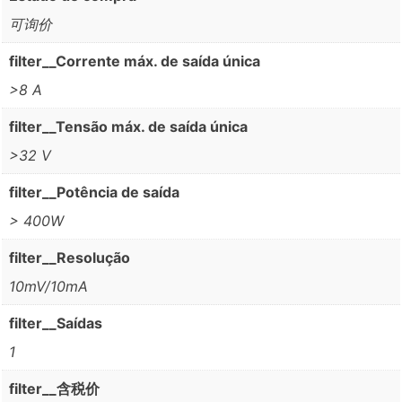
可询价
filter__Corrente máx. de saída única
>8 A
filter__Tensão máx. de saída única
>32 V
filter__Potência de saída
> 400W
filter__Resolução
10mV/10mA
filter__Saídas
1
filter__含税价