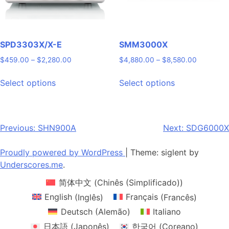
the
the
product
product
page
page
SPD3303X/X-E
SMM3000X
Price
Price
$
459.00
–
$
2,280.00
$
4,880.00
–
$
8,580.00
range:
range:
This
This
$459.00
$4,880.0
Select options
Select options
product
product
through
through
has
has
$2,280.00
$8,580.0
multiple
multiple
variants.
variants.
Post
Previous:
SHN900A
Next:
SDG6000X
The
The
navigation
options
options
Proudly powered by WordPress
|
Theme: siglent by
may
may
Underscores.me
.
be
be
简体中文
(
Chinês (Simplificado)
)
chosen
chosen
on
on
English
(
Inglês
)
Français
(
Francês
)
the
the
Deutsch
(
Alemão
)
Italiano
product
product
日本語
(
Japonês
)
한국어
(
Coreano
)