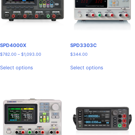
SPD4000X
SPD3303C
Price
$
782.00
–
$
1,093.00
$
344.00
range:
This
This
$782.00
Select options
Select options
product
product
through
has
has
$1,093.00
multiple
multiple
variants.
variants.
The
The
options
options
may
may
be
be
chosen
chosen
on
on