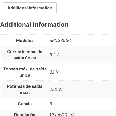
Additional information
Additional information
Modelos
SPD3303C
Corrente máx. de
3.2 A
saída única
Tensão máx. de saída
32 V
única
Potência de saída
220 W
máx.
Canais
3
Resolução
10 mV/10 mA