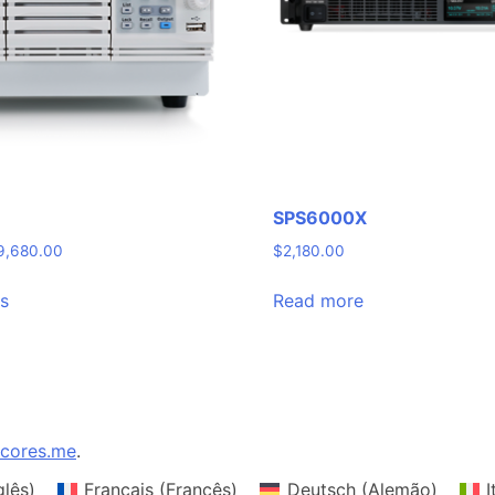
SPS6000X
Price
9,680.00
$
2,180.00
range:
This
$1,099.00
ns
Read more
product
through
has
$19,680.00
multiple
variants.
The
options
cores.me
.
may
glês
)
Français
(
Francês
)
Deutsch
(
Alemão
)
I
be