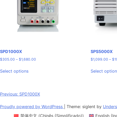
SPD1000X
SPS5000X
Price
$
305.00
–
$
1,680.00
$
1,099.00
–
$
1
range:
This
$305.00
Select options
Select optio
product
through
has
$1,680.00
multiple
variants.
Post
Previous:
SPD1000X
The
navigation
options
Proudly powered by WordPress
|
Theme: siglent by
Unders
may
简体中文
(
Chinês (Simplificado)
)
English
(
In
be