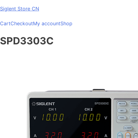
Skip
Siglent Store CN
to
content
Cart
Checkout
My account
Shop
SPD3303C