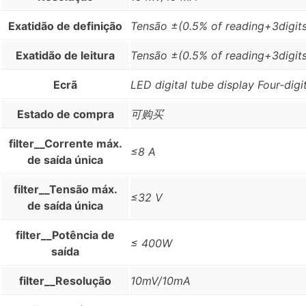
Exatidão de definição
Tensão ±(0.5% of reading+3digits
Exatidão de leitura
Tensão ±(0.5% of reading+3digits
Ecrã
LED digital tube display Four-digit
Estado de compra
可购买
filter__Corrente máx.
≤8 A
de saída única
filter__Tensão máx.
≤32 V
de saída única
filter__Potência de
≤ 400W
saída
filter__Resolução
10mV/10mA