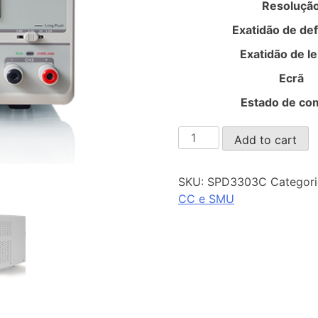
Resoluçã
Exatidão de def
Exatidão de le
Ecrã
Estado de co
SPD3303C
Add to cart
quantity
SKU:
SPD3303C
Categori
CC e SMU