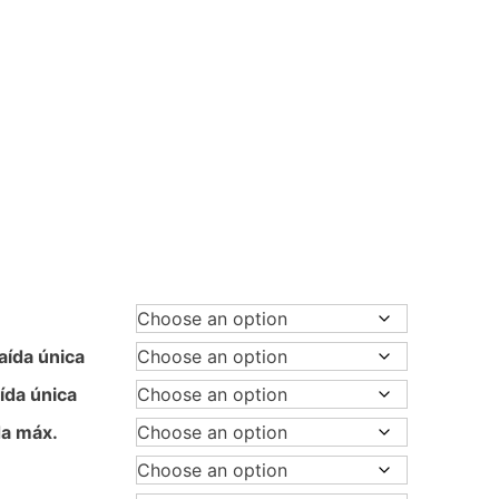
aída única
ída única
da máx.