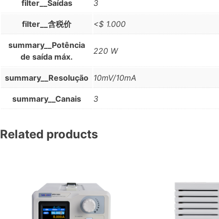
filter__Saídas
3
filter__含税价
<$ 1.000
summary__Potência
220 W
de saída máx.
summary__Resolução
10mV/10mA
summary__Canais
3
Related products