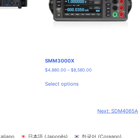
SMM3000X
Price
$
4,880.00
–
$
8,580.00
range:
This
$4,880.00
Select options
product
through
has
$8,580.00
multiple
variants.
Next:
SDM4065A
The
options
may
taliano
日本語
(
Japonês
)
한국어
(
Coreano
)
be