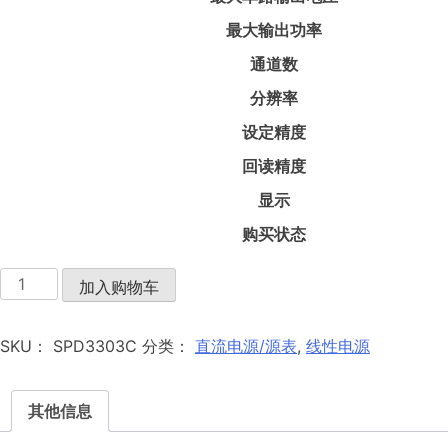
最大输出功率
通道数
分辨率
设定精度
回读精度
显示
购买状态
SPD3303C
加入购物车
数
量
SKU：
SPD3303C
分类：
直流电源/源表
,
线性电源
其他信息