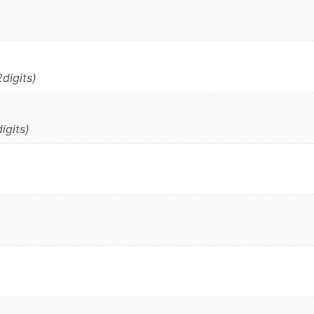
digits)
gits)