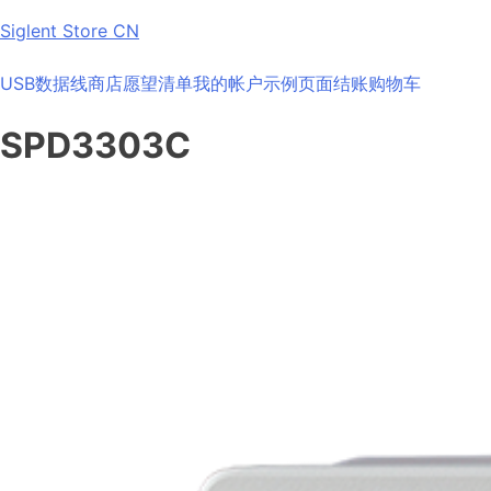
Skip
Siglent Store CN
to
content
USB数据线
商店
愿望清单
我的帐户
示例页面
结账
购物车
SPD3303C