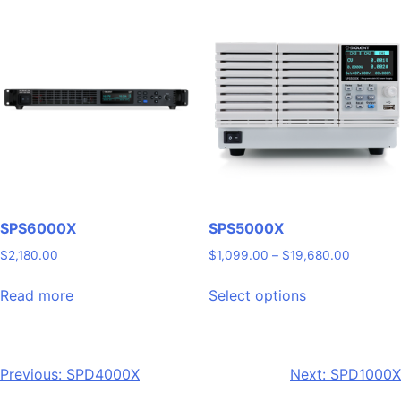
variants.
variants.
The
The
options
options
may
may
be
be
chosen
chosen
on
on
the
the
product
product
page
page
SPS6000X
SPS5000X
Price
$
2,180.00
$
1,099.00
–
$
19,680.00
range:
This
$1,099.
Read more
Select options
product
through
has
$19,680
multiple
variants.
Post
Previous:
SPD4000X
Next:
SPD1000X
The