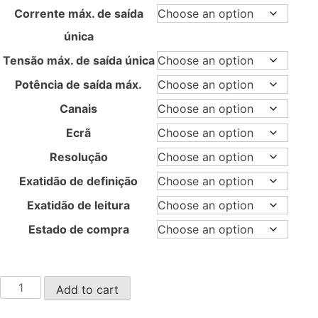
through
Corrente máx. de saída
$2,280.00
única
Tensão máx. de saída única
Potência de saída máx.
Canais
Ecrã
Resolução
Exatidão de definição
Exatidão de leitura
Estado de compra
SPD3303X/X-
Add to cart
E
quantity