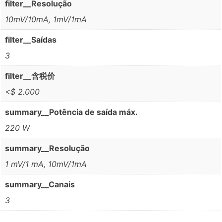
filter__Resolução
10mV/10mA, 1mV/1mA
filter__Saídas
3
filter__含税价
<$ 2.000
summary__Potência de saída máx.
220 W
summary__Resolução
1 mV/1 mA, 10mV/1mA
summary__Canais
3