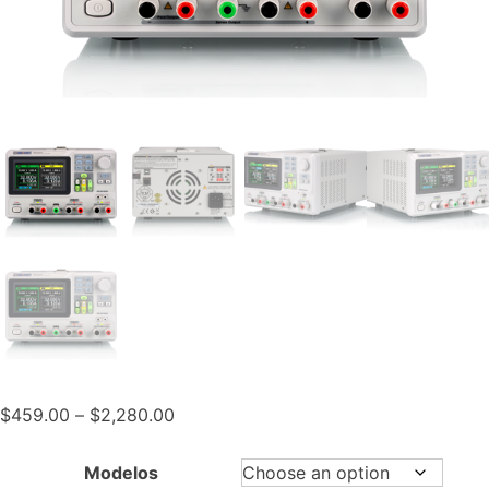
Price
$
459.00
–
$
2,280.00
range:
$459.00
Modelos