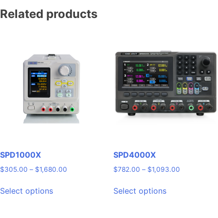
Related products
SPD1000X
SPD4000X
Price
Price
$
305.00
–
$
1,680.00
$
782.00
–
$
1,093.00
range:
range:
This
This
$305.00
$782.00
Select options
Select options
product
product
through
through
has
has
$1,680.00
$1,093.00
multiple
multiple