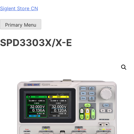
Skip
Siglent Store CN
to
content
Primary Menu
SPD3303X/X-E