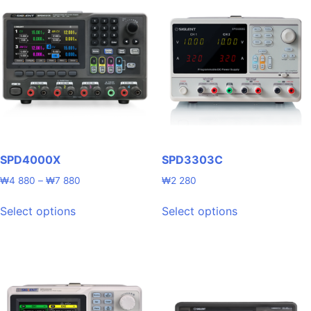
SPD4000X
SPD3303C
Price
₩
4 880
–
₩
7 880
₩
2 280
range:
This
This
₩4
Select options
Select options
product
product
880
has
has
through
multiple
multiple
₩7
880
variants.
variants.
The
The
options
options