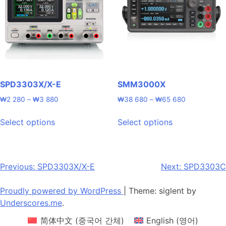
may
may
be
be
chosen
chosen
on
on
the
the
product
product
page
page
SPD3303X/X-E
SMM3000X
Price
Price
₩
2 280
–
₩
3 880
₩
38 680
–
₩
65 680
range:
range:
This
This
₩2
₩38
Select options
Select options
product
product
280
680
has
has
through
through
multiple
multiple
₩3
₩65
880
680
variants.
variants.
Post
Previous:
SPD3303X/X-E
Next:
SPD3303C
The
The
navigation
options
options
Proudly powered by WordPress
|
Theme: siglent by
may
may
Underscores.me
.
be
be
简体中文
(
중국어 간체
)
English
(
영어
)
chosen
chosen