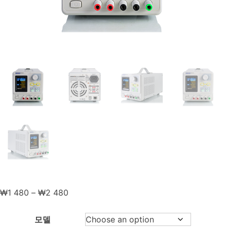
Price
₩
1 480
–
₩
2 480
range:
₩1
모델