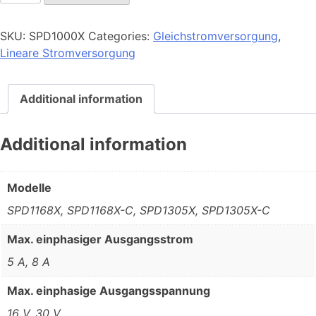
quantity
SKU:
SPD1000X
Categories:
Gleichstromversorgung
,
Lineare Stromversorgung
Additional information
Additional information
Modelle
SPD1168X, SPD1168X-C, SPD1305X, SPD1305X-C
Max. einphasiger Ausgangsstrom
5 A, 8 A
Max. einphasige Ausgangsspannung
16 V, 30 V