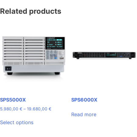
Related products
SPS5000X
SPS6000X
Price
5.980,00
€
–
19.680,00
€
Read more
range:
This
5.980,00 €
Select options
product
through
has
19.680,00 €