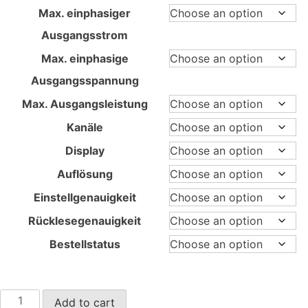
through
Max. einphasiger
2.480,00 €
Ausgangsstrom
Max. einphasige
Ausgangsspannung
Max. Ausgangsleistung
Kanäle
Display
Auflösung
Einstellgenauigkeit
Rücklesegenauigkeit
Bestellstatus
SPD1000X
Add to cart