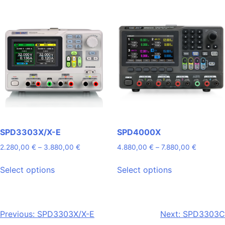
multiple
variants.
The
options
may
be
chosen
on
the
product
page
SPD3303X/X-E
SPD4000X
Price
Price
2.280,00
€
–
3.880,00
€
4.880,00
€
–
7.880,00
€
range:
range:
This
This
2.280,00 €
4.880,0
Select options
Select options
product
product
through
through
has
has
3.880,00 €
7.880,00
multiple
multiple
variants.
variants.
Post
Previous:
SPD3303X/X-E
Next:
SPD3303C
The
The