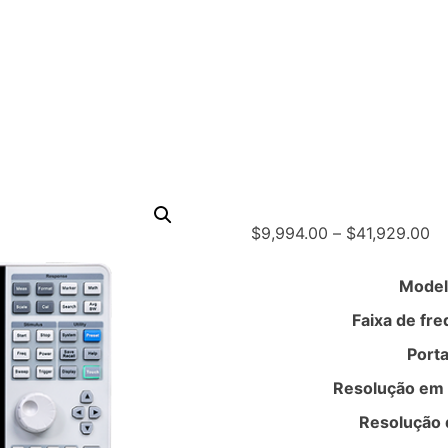
Pr
$
9,994.00
–
$
41,929.00
ra
$9
Model
th
Faixa de fr
$4
Port
Resolução em 
Resolução 