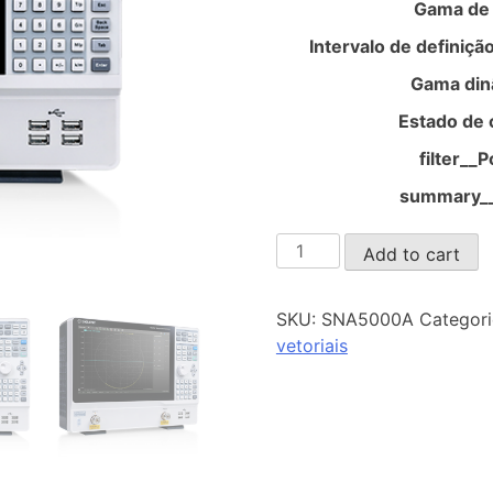
Gama de
Intervalo de definiçã
Gama din
Estado de
filter__P
summary__
SNA5000A
Add to cart
quantity
SKU:
SNA5000A
Categori
vetoriais