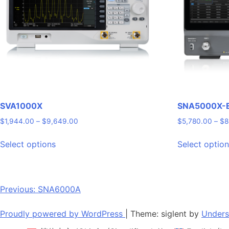
SVA1000X
SNA5000X-
Price
$
1,944.00
–
$
9,649.00
$
5,780.00
–
$
8
range:
This
$1,944.00
Select options
Select optio
product
through
has
$9,649.00
multiple
variants.
Post
Previous:
SNA6000A
The
navigation
options
Proudly powered by WordPress
|
Theme: siglent by
Unders
may