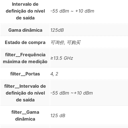
Intervalo de
definição do nível
-55 dBm ~ +10 dBm
de saída
Gama dinâmica
125dB
Estado de compra
可询价, 可购买
filter__Frequência
≥13.5 GHz
máxima de medição
filter__Portas
4, 2
filter__Intervalo de
definição do nível
-55 dBm ~+10 dBm
de saída
filter__Gama
125 dB
dinâmica