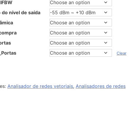
 IFBW
o do nível de saída
âmica
 compra
ortas
Portas
Clear
es:
Analisador de redes vetoriais
,
Analisadores de redes