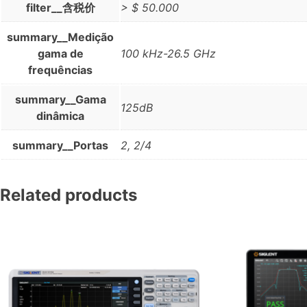
filter__含税价
> $ 50.000
summary__Medição
gama de
100 kHz-26.5 GHz
frequências
summary__Gama
125dB
dinâmica
summary__Portas
2, 2/4
Related products