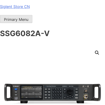
Skip
Siglent Store CN
to
content
Primary Menu
SSG6082A-V