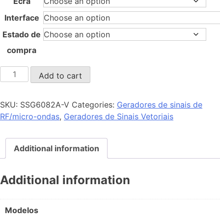
Ecrã
Interface
Estado de
compra
SSG6082A-
Add to cart
V
quantity
SKU:
SSG6082A-V
Categories:
Geradores de sinais de
RF/micro-ondas
,
Geradores de Sinais Vetoriais
Additional information
Additional information
Modelos