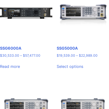
SSG6000A
SSG5000A
Price
Price
$
30,533.00
–
$
57,477.00
$
19,539.00
–
$
22,989.00
range:
range:
This
$30,533.00
$19,53
Read more
Select options
product
through
throug
has
$57,477.00
$22,98
multiple
variants.
The
options
may
be