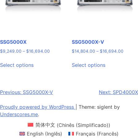
chosen
on
the
product
page
SSG5000X
SSG5000X-V
Price
Price
$
9,249.00
–
$
16,694.00
$
14,804.00
–
$
16,694.00
range:
range:
This
This
$9,249.00
$14,80
Select options
Select options
product
product
through
throug
has
has
$16,694.00
$16,69
multiple
multiple
variants.
variants.
Post
Previous:
SSG5000X-V
Next:
SPD4000X
The
The
navigation
options
options
Proudly powered by WordPress
|
Theme: siglent by
may
may
Underscores.me
.
be
be
简体中文
(
Chinês (Simplificado)
)
chosen
chosen
on
on
English
(
Inglês
)
Français
(
Francês
)