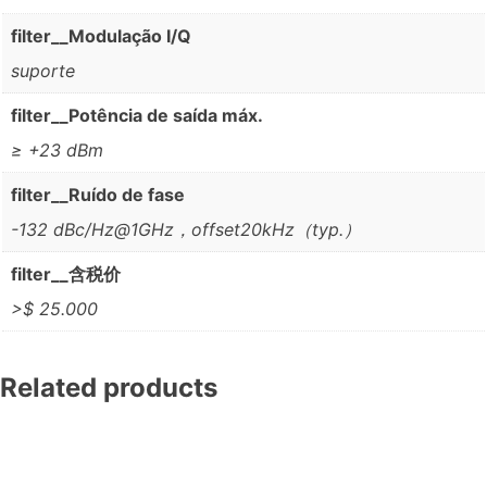
filter__Modulação I/Q
suporte
filter__Potência de saída máx.
≥ +23 dBm
filter__Ruído de fase
-132 dBc/Hz@1GHz，offset20kHz（typ.）
filter__含税价
>$ 25.000
Related products