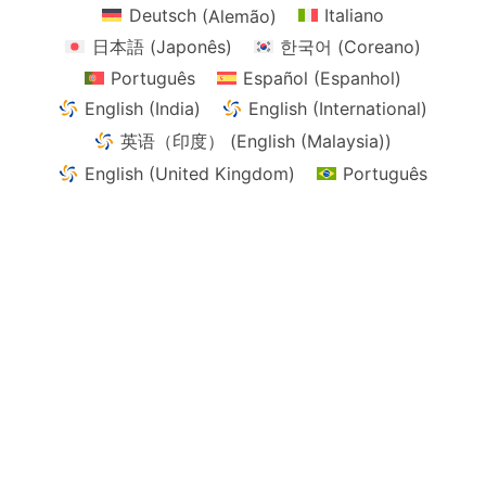
the
the
Deutsch
(
Alemão
)
Italiano
product
product
日本語
(
Japonês
)
한국어
(
Coreano
)
page
page
Português
Español
(
Espanhol
)
English (India)
English (International)
英语（印度）
(
English (Malaysia)
)
English (United Kingdom)
Português