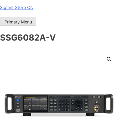
Skip
Siglent Store CN
to
content
Primary Menu
SSG6082A-V