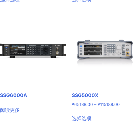
产
产
围：
品
品
¥97988.
有
有
至
¥115188
多
多
种
种
变
变
体。
体。
可
可
在
在
产
产
品
品
页
页
面
面
SSG6000A
SSG5000X
上
上
价
¥
65188.00
–
¥
115188.00
选
选
阅读更多
格
择
择
本
范
选择选项
这
这
产
围：
些
些
品
¥65188.
选
选
有
至