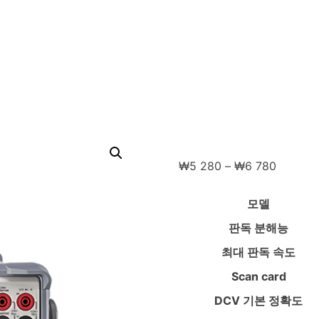
Price
₩
5 280
–
₩
6 780
range:
₩5
모델
280
판독 분해능
through
₩6
최대 판독 속도
780
Scan card
DCV 기본 정확도