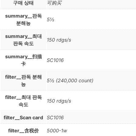
구매 상태
可购买
summary__판독
5½
분해능
summary__최대
150 rdgs/s
판독 속도
summary__扫描
SC1016
卡
filter__판독 분해
5½ (240,000 count)
능
filter__최대 판독
150 rdgs/s
속도
filter__Scan card
SC1016
filter__含税价
5000-1w