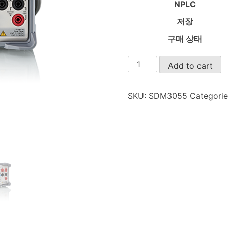
NPLC
저장
구매 상태
SDM3055
Add to cart
quantity
SKU:
SDM3055
Categori