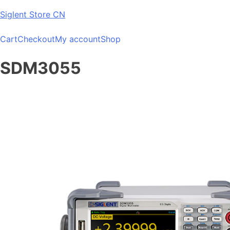
Skip
Siglent Store CN
to
content
Cart
Checkout
My account
Shop
SDM3055