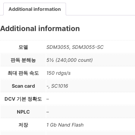
Additional information
Additional information
모델
SDM3055, SDM3055-SC
판독 분해능
5½ (240,000 count)
최대 판독 속도
150 rdgs/s
Scan card
-, SC1016
DCV 기본 정확도
–
NPLC
–
저장
1 Gb Nand Flash