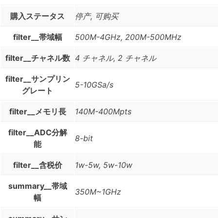
購入ステータス
停产, 可购买
filter__帯域幅
500M-4GHz, 200M-500MHz
filter__チャネル数
4 チャネル, 2 チャネル
filter__サンプリン
5-10GSa/s
グレート
filter__メモリ長
140M-400Mpts
filter__ADC分解
8-bit
能
filter__含税价
1w-5w, 5w-10w
summary__帯域
350M~1GHz
幅