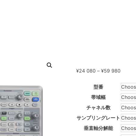
Price
¥
24 080
–
¥
59 980
range:
¥24
型番
080
帯域幅
throug
¥59
チャネル数
980
サンプリングレート
垂直軸分解能