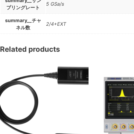
summary__サン
5 GSa/s
プリングレート
summary__チャ
2/4+EXT
ネル数
Related products