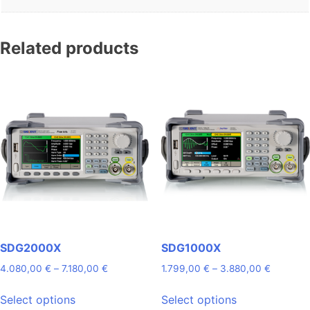
Related products
SDG2000X
SDG1000X
Price
Price
4.080,00
€
–
7.180,00
€
1.799,00
€
–
3.880,00
€
range:
range:
This
This
4.080,00 €
1.799,00
Select options
Select options
product
product
through
through