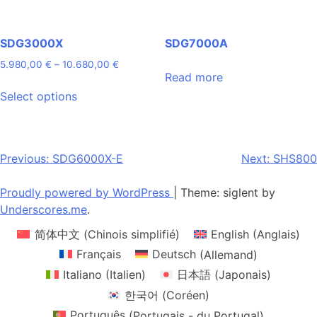
product
product
page
page
SDG3000X
SDG7000A
Price
5.980,00
€
–
10.680,00
€
Read more
range:
This
5.980,00 €
Select options
product
through
has
10.680,00 €
multiple
variants.
Post
Previous:
SDG6000X-E
Next:
SHS800
The
navigation
options
Proudly powered by WordPress
|
Theme: siglent by
may
Underscores.me
.
be
简体中文
(
Chinois simplifié
)
English
(
Anglais
)
chosen
on
Français
Deutsch
(
Allemand
)
the
Italiano
(
Italien
)
日本語
(
Japonais
)
product
한국어
(
Coréen
)
page
Português
(
Portugais - du Portugal
)