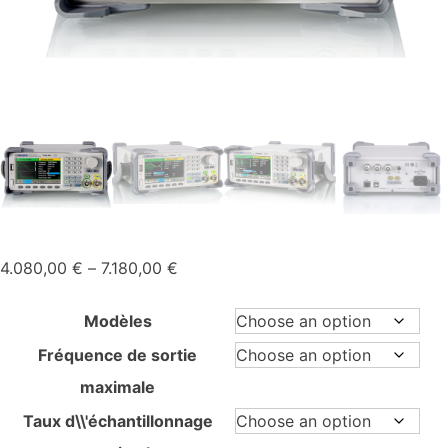
Price
4.080,00
€
–
7.180,00
€
range:
4.080,00 €
Modèles
through
Fréquence de sortie
7.180,00 €
maximale
Taux d\\'échantillonnage