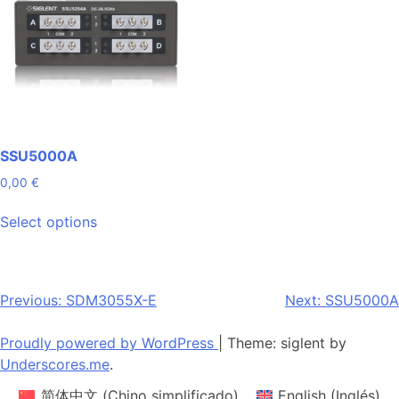
SSU5000A
0,00
€
This
Select options
product
has
multiple
variants.
Post
Previous:
SDM3055X-E
Next:
SSU5000A
The
navigation
options
Proudly powered by WordPress
|
Theme: siglent by
may
Underscores.me
.
be
简体中文
(
Chino simplificado
)
English
(
Inglés
)