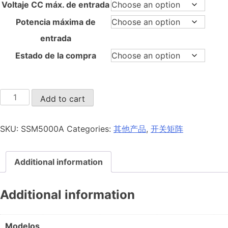
Voltaje CC máx. de entrada
Potencia máxima de
entrada
Estado de la compra
SSM5000A
Add to cart
quantity
SKU:
SSM5000A
Categories:
其他产品
,
开关矩阵
Additional information
Additional information
Modelos