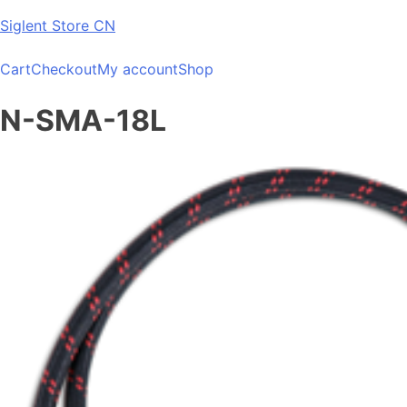
Skip
Siglent Store CN
to
content
Cart
Checkout
My account
Shop
N-SMA-18L