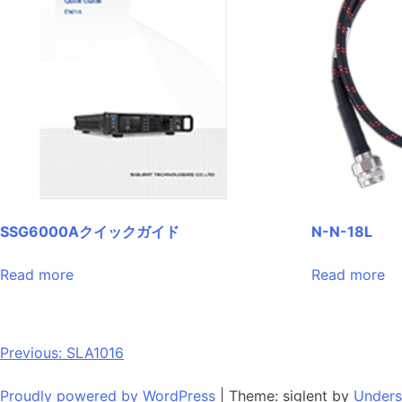
SSG6000Aクイックガイド
N-N-18L
Read more
Read more
Post
Previous:
SLA1016
navigation
Proudly powered by WordPress
|
Theme: siglent by
Unders