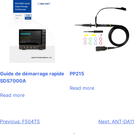
Guide de démarrage rapide
PP215
SDS7000A
Read more
Read more
Post
Previous:
F504TS
Next:
ANT-DA11
navigation