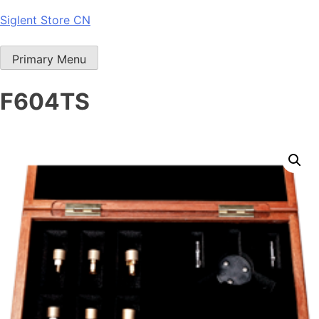
Skip
Siglent Store CN
to
content
Primary Menu
F604TS